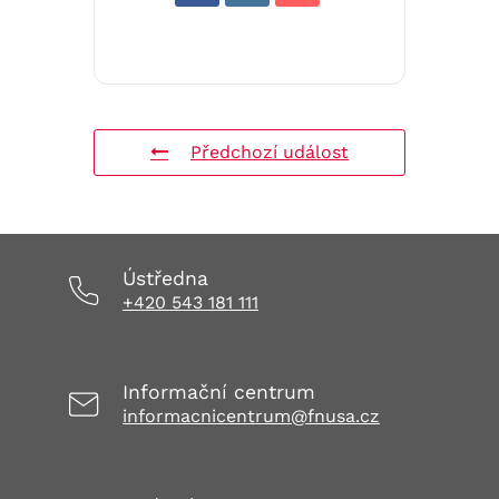
Předchozí událost
Ústředna
+420 543 181 111
Informační centrum
informacnicentrum@fnusa.cz