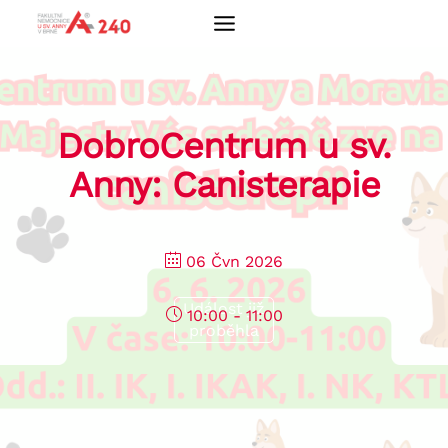
Přeskočit
na
obsah
DobroCentrum u sv.
Anny: Canisterapie
06 Čvn 2026
Událost již
10:00 - 11:00
proběhla