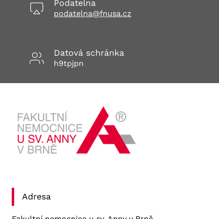
Podatelna
podatelna@fnusa.cz
Datová schránka
h9tpjpn
Adresa
Fakultní nemocnice u sv. Anny v Brně