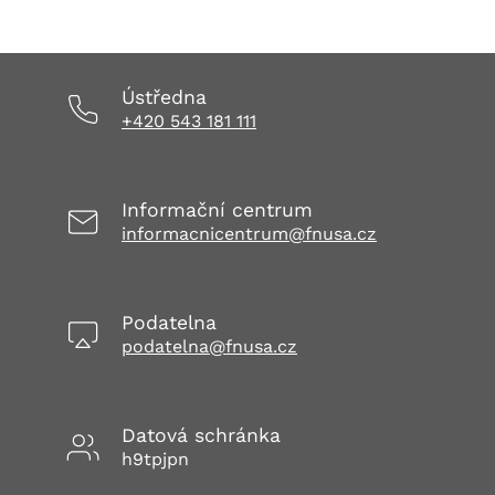
Ústředna
+420 543 181 111
Informační centrum
informacnicentrum@fnusa.cz
Podatelna
podatelna@fnusa.cz
Datová schránka
h9tpjpn