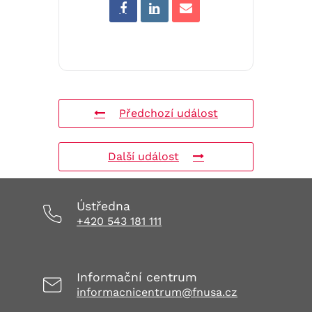
Předchozí událost
Další událost
Ústředna
+420 543 181 111
Informační centrum
informacnicentrum@fnusa.cz