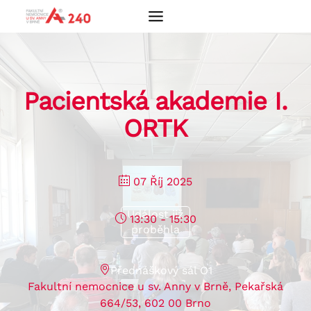
Přeskočit
na
obsah
Pacientská akademie I.
ORTK
07 Říj 2025
Událost již
13:30 - 15:30
proběhla
Přednáškový sál O1
Fakultní nemocnice u sv. Anny v Brně, Pekařská
664/53, 602 00 Brno