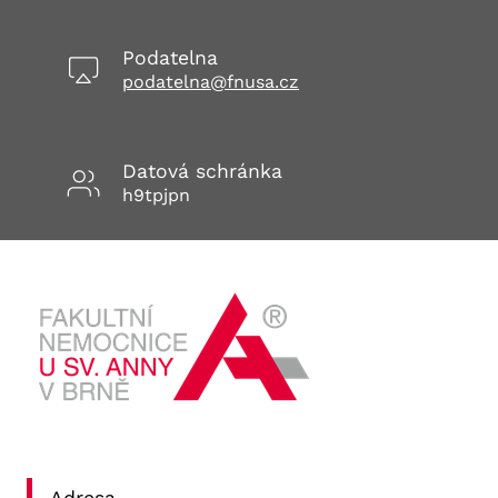
Podatelna
podatelna@fnusa.cz
Datová schránka
h9tpjpn