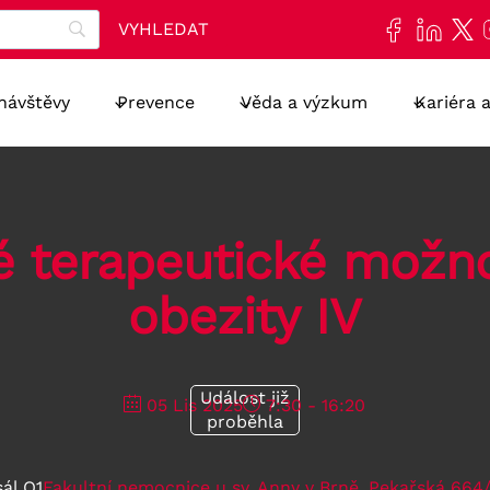
 návštěvy
Prevence
Věda a výzkum
Kariéra 
 terapeutické možno
obezity IV
Událost již
05 Lis 2025
7:30 - 16:20
proběhla
ál O1
Fakultní nemocnice u sv. Anny v Brně, Pekařská 664