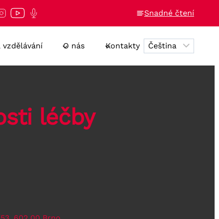
Snadné čtení
a vzdělávání
O nás
Kontakty
sti léčby
/53, 602 00 Brno