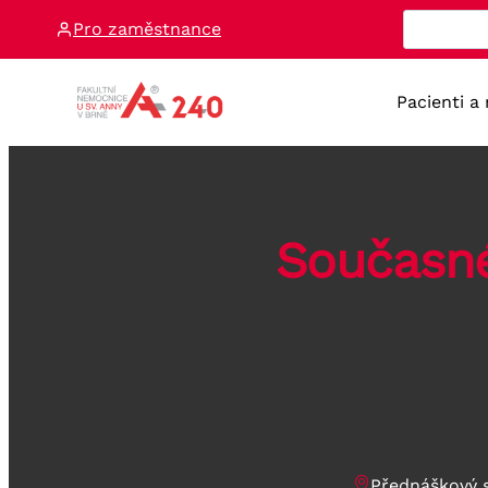
Přeskočit
Pro zaměstnance
na
obsah
Pacienti a
Současné
Přednáškový s