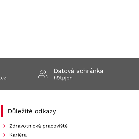
Datová schránka
.cz
h9tpjpn
Důležité odkazy
Zdravotnická pracoviště
Kariéra