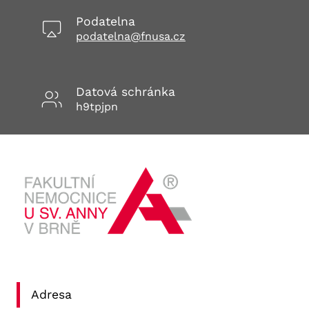
Podatelna
podatelna@fnusa.cz
Datová schránka
h9tpjpn
Adresa