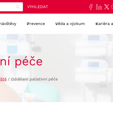
 návštěvy
Prevence
Věda a výzkum
Kariéra 
vní péče
iště
/
Oddělení paliativní péče