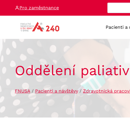
Přeskočit
Pro zaměstnance
na
obsah
Pacienti a
Oddělení paliati
FNUSA
/
Pacienti a návštěvy
/
Zdravotnická pracov