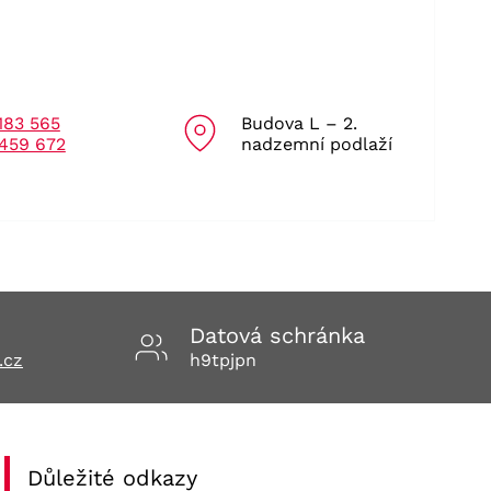
183 565
Budova L – 2.
459 672
nadzemní podlaží
Datová schránka
.cz
h9tpjpn
Důležité odkazy