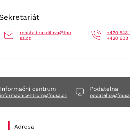
Sekretariát
renata.brazdilova@fnu
+420 543 
sa.cz
+420 603 
Informační centrum
Podatelna
informacnicentrum@fnusa.cz
podatelna@fnusa
Adresa