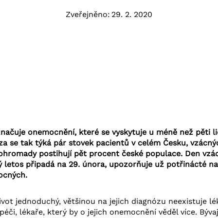
Zveřejněno:
29. 2. 2020
ačuje onemocnění, které se vyskytuje u méně než pěti lidí
za se tak týká pár stovek pacientů v celém Česku, vzác
 dohromady postihují pět procent české populace. Den vzá
 letos připadá na 29. února, upozorňuje už potřinácté na
ocných.
život jednoduchý, většinou na jejich diagnózu neexistuje l
éči, lékaře, který by o jejich onemocnění věděl více. Býv