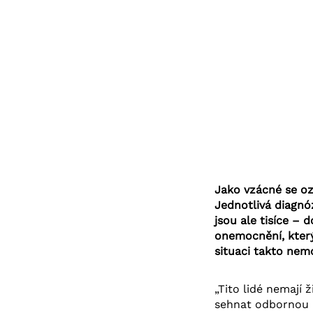
Jako vzácné se ozn
Jednotlivá diagnó
jsou ale tisíce –
onemocnění, který
situaci takto nem
„Tito lidé nemají 
sehnat odbornou p