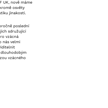
LF UK, nově máme
 kromě osvěty
iku jinakosti.
oročně poslední
jich sdružující
pro vzácná
o nás velmi
ditelnit
ím dlouhodobým
nózou vzácného