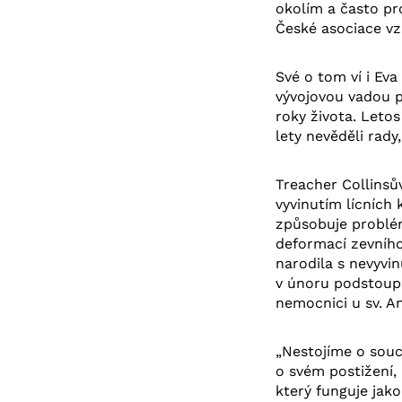
okolím a často pr
České asociace v
Své o tom ví i Ev
vývojovou vadou po
roky života. Letos
lety nevěděli rady,
Treacher Collinsův
vyvinutím lícníc
způsobuje problém
deformací zevního
narodila s nevyvin
v únoru podstoupil
nemocnici u sv. A
„Nestojíme o souci
o svém postižení,
který funguje jako