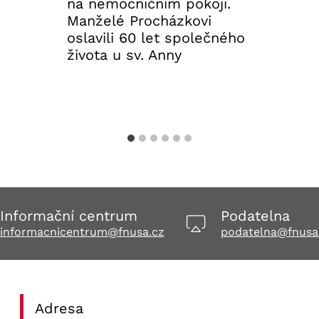
na nemocničním pokoji.
Manželé Procházkovi
oslavili 60 let společného
života u sv. Anny
30. 7. 2026
Aktuality FNUSA
Informační centrum
Podatelna
informacnicentrum@fnusa.cz
podatelna@fnusa
Adresa