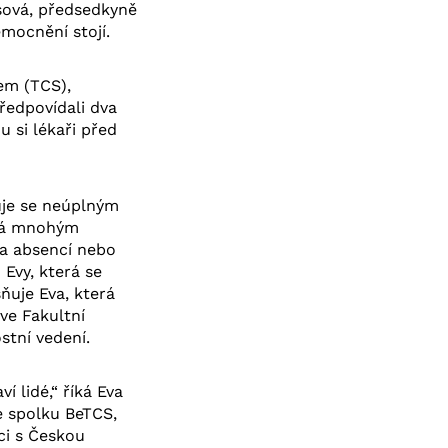
sová, předsedkyně
mocnění stojí.
em (TCS),
předpovídali dva
u si lékaři před
vuje se neúplným
erá mnohým
 a absencí nebo
Evy, která se
ňuje Eva, která
ve Fakultní
stní vedení.
í lidé,“ říká Eva
e spolku BeTCS,
ci s Českou