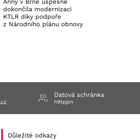
Anny v Brně úspěšně
kompli
dokončila modernizaci
cestovn
KTLR díky podpoře
28. 7. 2
z Národního plánu obnovy
29. 7. 2026
Aktuality FNUSA
Datová schránka
.cz
h9tpjpn
Důležité odkazy