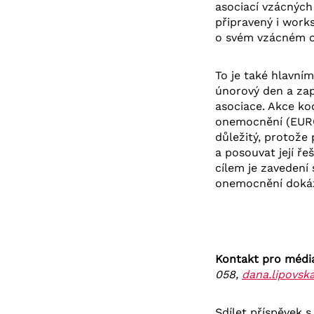
asociací vzácnýc
připravený i work
o svém vzácném on
To je také hlavn
únorový den a zapo
asociace. Akce ko
onemocnění (EUROR
důležitý, protože
a posouvat její ř
cílem je zavedení
onemocnění dokáz
Kontakt pro médi
058,
dana.lipovsk
Sdílet příspěvek s 