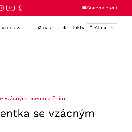
Snadné čtení
a vzdělávání
O nás
Kontakty
a se vzácným onemocněním
cientka se vzácným