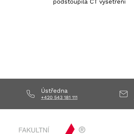
podstoupila CT vyšetření
31. 7. 2026
Aktuality FNUSA
,
Tiskové
zprávy
Ústředna
+420 543 181 111