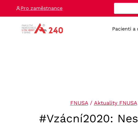
Přeskočit
Pro zaměstnance
na
obsah
Pacienti a
FNUSA
/
Aktuality FNUSA
#Vzácní2020: Nest