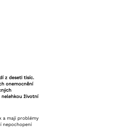
 z deseti tisíc.
ných onemocnění
cných
 nelehkou životní
ék a mají problémy
ají nepochopení