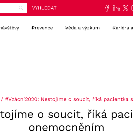
 návštěvy
Prevence
Věda a výzkum
Kariéra 
/
#Vzácní2020: Nestojíme o soucit, říká pacientk
ojíme o soucit, říká pa
onemocněním