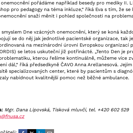
h onemocnění pořádáme například besedy pro mediky II. 
shop pro pedagogy na téma inkluze,“ říká Eva s tím, že se
emocnění snaží měnit i pohled společnosti na problemat
ím smyslem Dne vzácných onemocnění, který se koná každ
jují se do něj jak jednotlivé pacientské organizace, tak je
ordinovaná na mezinárodní úrovni Evropskou organizací 
DIS) se letos uskuteční již potřinácté. „Tento Den je pr
 problematiku, kterou řešíme kontinuálně, můžeme více zvi
ešení dál,“ říká předsedkyně ČAVO Anna Arellanesová. Jej
 sítě specializovaných center, které by pacientům s diag
aly nabídnout kvalitnější pomoc než běžné ambulance.
a:
Mgr. Dana Lipovská, Tisková mluvčí, tel. +420 602 529
a@fnusa.cz
přáteli: