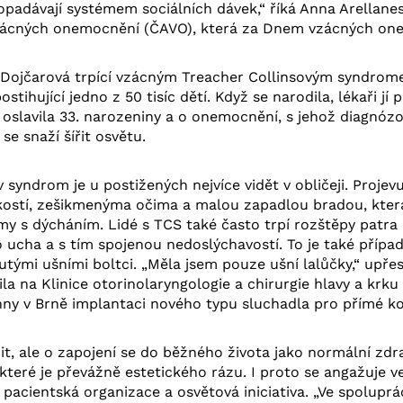
opadávají systémem sociálních dávek,“ říká Anna Arellane
zácných onemocnění (ČAVO), která za Dnem vzácných one
a Dojčarová trpící vzácným Treacher Collinsovým syndrom
stihující jedno z 50 tisíc dětí. Když se narodila, lékaři jí 
 oslavila 33. narozeniny a o onemocnění, s jehož diagnózo
 se snaží šířit osvětu.
 syndrom je u postižených nejvíce vidět v obličeji. Proje
h kostí, zešikmenýma očima a malou zapadlou bradou, kt
y s dýcháním. Lidé s TCS také často trpí rozštěpy patra
 ucha a s tím spojenou nedoslýchavostí. To je také případ 
utými ušními boltci. „Měla jsem pouze ušní lalůčky,“ upřes
a na Klinice otorinolaryngologie a chirurgie hlavy a krku 
nny v Brně implantaci nového typu sluchadla pro přímé ko
t, ale o zapojení se do běžného života jako normální zdrav
 které je převážně estetického rázu. I proto se angažuje v
 pacientská organizace a osvětová iniciativa. „Ve spoluprá