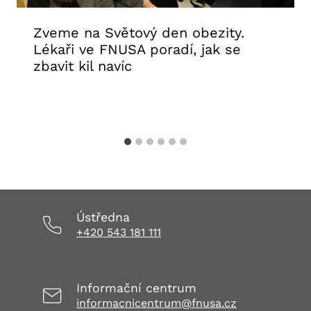
Zveme na Světový den obezity.
Lékaři ve FNUSA poradí, jak se
zbavit kil navíc
26. 2. 2026
Aktuality FNUSA
,
Kalendář
Ústředna
+420 543 181 111
Informační centrum
informacnicentrum@fnusa.cz