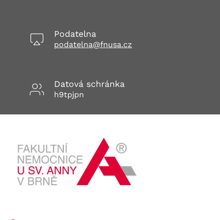
Podatelna
podatelna@fnusa.cz
Datová schránka
h9tpjpn