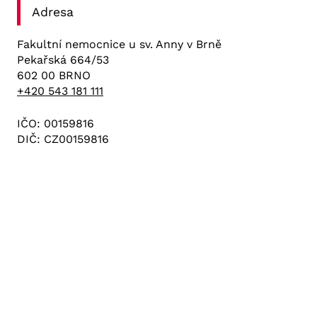
Adresa
Fakultní nemocnice u sv. Anny v Brně
Pekařská 664/53
602 00 BRNO
+420 543 181 111
IČO: 00159816
DIČ: CZ00159816
Důležité odkazy
Zdravotnická pracoviště
Kariéra
Vedení nemocnice
Kontakty