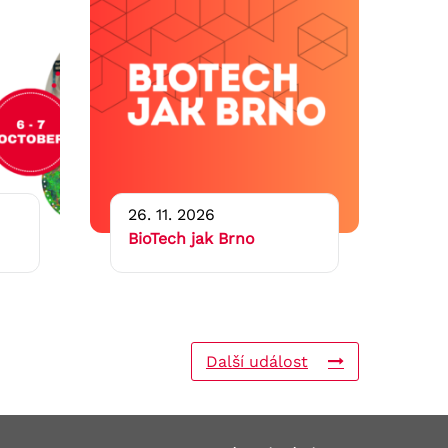
26. 11. 2026
BioTech jak Brno
Další událost