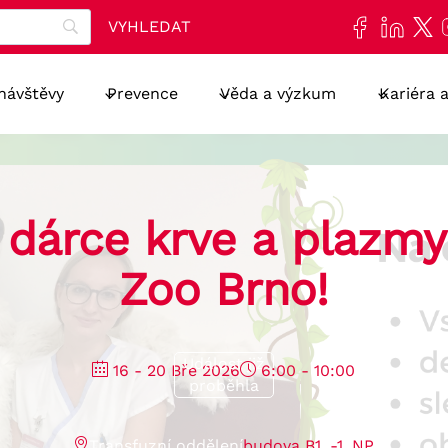
 návštěvy
Prevence
Věda a výzkum
Kariéra 
 dárce krve a plazmy
Zoo Brno!
Událost již
16 - 20 Bře 2026
6:00 - 10:00
proběhla
Transfuzní oddělení
budova B1, -1. NP