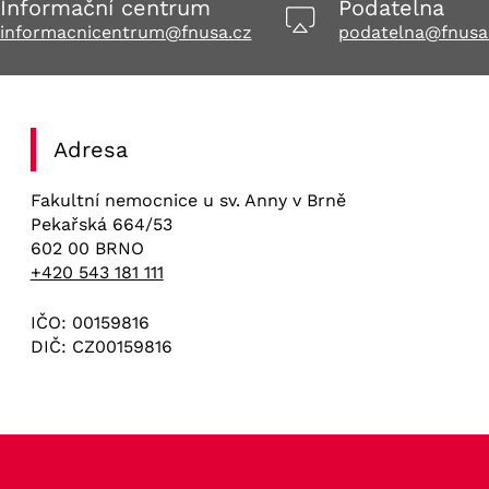
Informační centrum
Podatelna
informacnicentrum@fnusa.cz
podatelna@fnusa
Adresa
Fakultní nemocnice u sv. Anny v Brně
Pekařská 664/53
602 00 BRNO
+420 543 181 111
IČO: 00159816
DIČ: CZ00159816