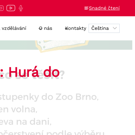
Snadné čtení
a vzdělávání
O nás
Kontakty
: Hurá do