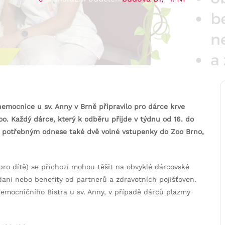
emocnice u sv. Anny v Brně připravilo pro dárce krve
o. Každý dárce, který k odběru přijde v týdnu od 16. do
i potřebným odnese také dvě volné vstupenky do Zoo Brno,
ro dítě) se příchozí mohou těšit na obvyklé dárcovské
dani nebo benefity od partnerů a zdravotních pojišťoven.
mocničního Bistra u sv. Anny, v případě dárců plazmy