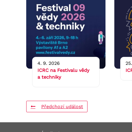
4. 9. 2026
25
ICRC na Festivalu vědy
IC
a techniky
Předchozí událost