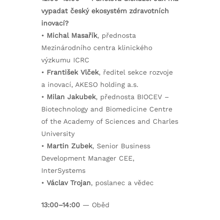
vypadat český ekosystém zdravotních
inovací?
•
Michal Masařík
, přednosta
Mezinárodního centra klinického
výzkumu ICRC
•
František Vlček
, ředitel sekce rozvoje
a inovací, AKESO holding a.s.
•
Milan Jakubek
, přednosta BIOCEV –
Biotechnology and Biomedicine Centre
of the Academy of Sciences and Charles
University
•
Martin Zubek
, Senior Business
Development Manager CEE,
InterSystems
•
Václav Trojan
, poslanec a vědec
13:00–14:00
— Oběd