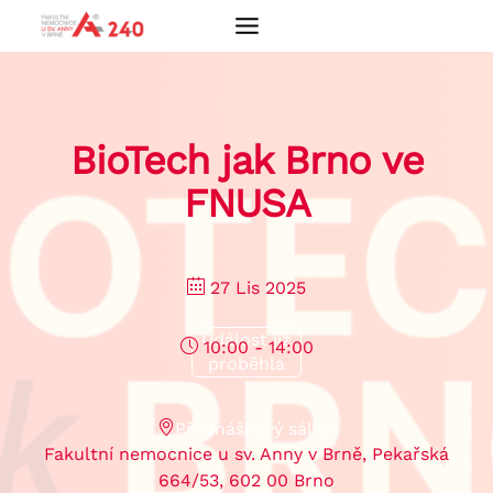
Přeskočit
na
obsah
BioTech jak Brno ve
FNUSA
27 Lis 2025
Událost již
10:00 - 14:00
proběhla
Přednáškový sál O1
Fakultní nemocnice u sv. Anny v Brně, Pekařská
664/53, 602 00 Brno