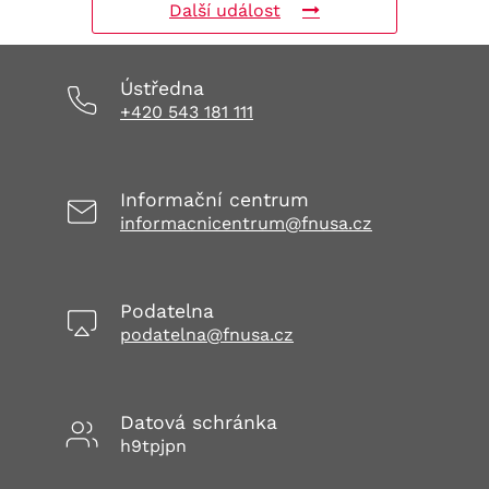
Další událost
Ústředna
+420 543 181 111
Informační centrum
informacnicentrum@fnusa.cz
Podatelna
podatelna@fnusa.cz
Datová schránka
h9tpjpn