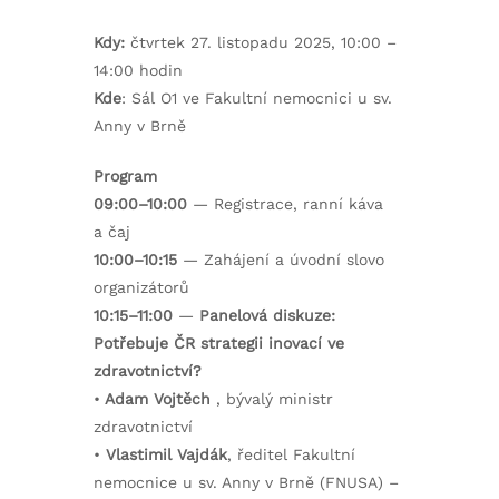
Kdy:
čtvrtek 27. listopadu 2025, 10:00 –
14:00 hodin
Kde
: Sál O1 ve Fakultní nemocnici u sv.
Anny v Brně
Program
09:00–10:00
— Registrace, ranní káva
a čaj
10:00–10:15
— Zahájení a úvodní slovo
organizátorů
10:15–11:00
—
Panelová diskuze:
Potřebuje ČR strategii inovací ve
zdravotnictví?
•
Adam Vojtěch
, bývalý ministr
zdravotnictví
•
Vlastimil Vajdák
, ředitel Fakultní
nemocnice u sv. Anny v Brně (FNUSA) –