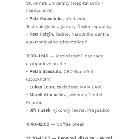
St. Anne’s University Hospital Brno /
FNUSA-ICRC
•
Petr Konvalinka
, předseda
Technologické agentury České republiky
•
Petr Foltýn
, ředitel Národního centra
elektronického zdravotnictví
11:00–11:40
— Mezinárodní inspirace
a případové studie
•
Petra Szeszula
, CEO BrainZell
(Stockholm)
•
Lukas Loun
, zakladatel MAIA LABS
•
Marek Atanasčev
, výkonný ředitel
Enantis
•
Jiří Fusek
, výkonný ředitel Prague.bio
11:40–12:00
— Coffee break
12:00–13:00
—
Panelová diskuze: Jak má