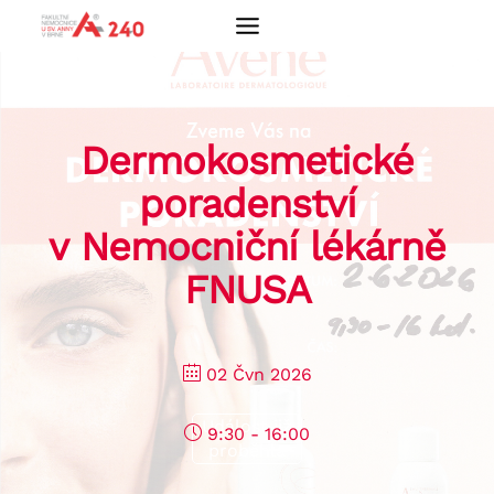
Přeskočit
na
obsah
Dermokosmetické
poradenství
v Nemocniční lékárně
FNUSA
02 Čvn 2026
Událost již
9:30 - 16:00
proběhla