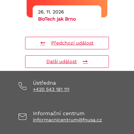
26. 11. 2026
BioTech jak Brno
Předchozí událost
Další událost
Ústředna
+420 543 181 111
Informační centrum
informacnicentrum@fnusa.cz