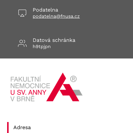
Podatelna
podatelna@fnusa.cz
Datová schránka
h9tpjpn
Adresa