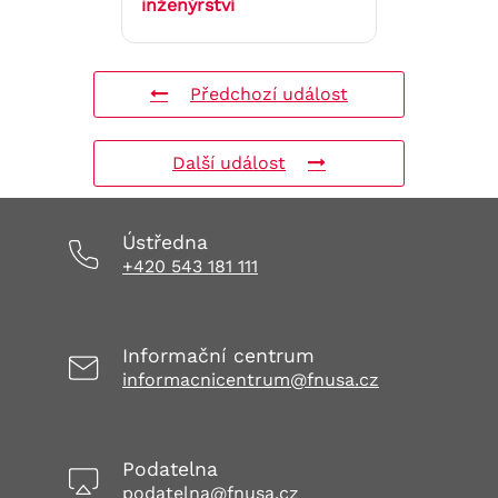
inženýrství
Předchozí událost
Další událost
Ústředna
+420 543 181 111
Informační centrum
informacnicentrum@fnusa.cz
Podatelna
podatelna@fnusa.cz