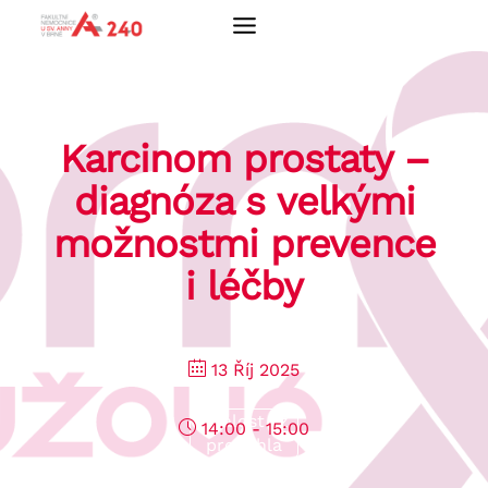
Přeskočit
na
obsah
Karcinom prostaty –
diagnóza s velkými
možnostmi prevence
i léčby
13 Říj 2025
Událost již
14:00 - 15:00
proběhla