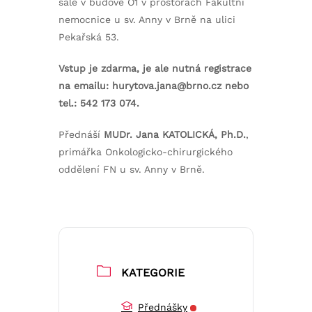
sále v budově O1 v prostorách Fakultní
nemocnice u sv. Anny v Brně na ulici
Pekařská 53.
Vstup je zdarma, je ale nutná registrace
na emailu: hurytova.jana@brno.cz nebo
tel.: 542 173 074.
Přednáší
MUDr. Jana KATOLICKÁ, Ph.D.
,
primářka Onkologicko-chirurgického
oddělení FN u sv. Anny v Brně.
KATEGORIE
Přednášky