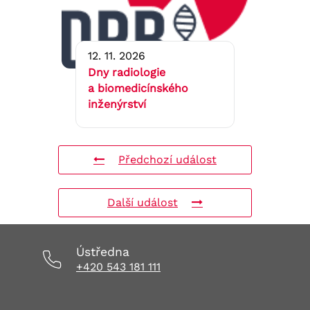
12. 11. 2026
Dny radiologie
a biomedicínského
inženýrství
Předchozí událost
Další událost
Ústředna
+420 543 181 111