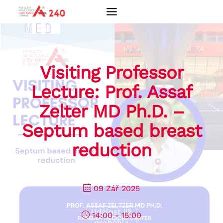
Přeskočit
na
obsah
Visiting Professor
Lecture: Prof. Assaf
Zelter MD Ph.D. –
Septum based breast
reduction
09 Zář 2025
Událost již
14:00 - 15:00
proběhla