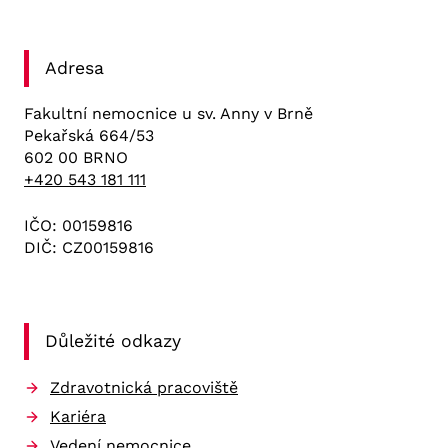
Adresa
Fakultní nemocnice u sv. Anny v Brně
Pekařská 664/53
602 00 BRNO
+420 543 181 111
IČO: 00159816
DIČ: CZ00159816
Důležité odkazy
Zdravotnická pracoviště
Kariéra
Vedení nemocnice