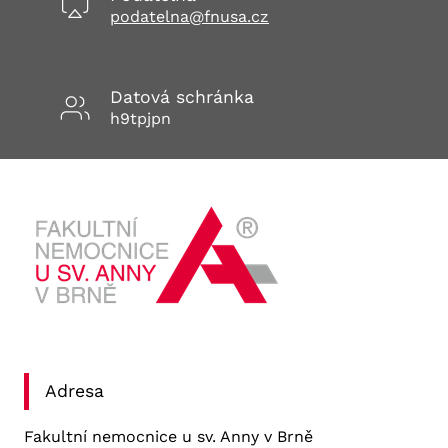
podatelna@fnusa.cz
Datová schránka
h9tpjpn
Adresa
Fakultní nemocnice u sv. Anny v Brně