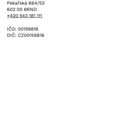
Pekařská 664/53
602 00 BRNO
+420 543 181 111
IČO: 00159816
DIČ: CZ00159816
Důležité odkazy
Zdravotnická pracoviště
Kariéra
Vedení nemocnice
Kontakty
Zásady ochrany osobních údajů
Prohlášení o přístupnosti webu