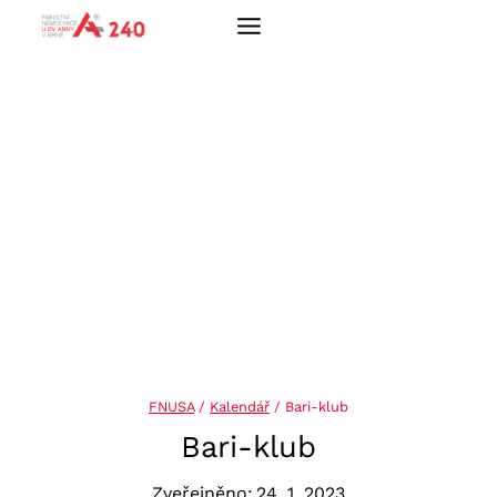
Přeskočit
na
obsah
FNUSA
/
Kalendář
/
Bari-klub
Bari-klub
Zveřejněno:
24. 1. 2023