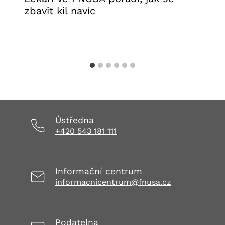
zbavit kil navíc
26. 2. 2026
Aktuality FNUSA
,
Kalendář
Ústředna
+420 543 181 111
Informační centrum
informacnicentrum@fnusa.cz
Podatelna