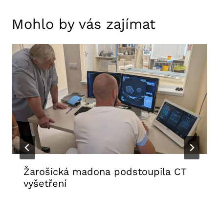
Mohlo by vás zajímat
Žarošická madona podstoupila CT
vyšetření
31. 7. 2026
Aktuality FNUSA
,
Tiskové zprávy