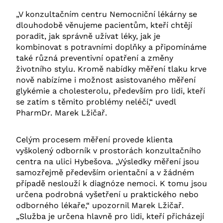
„V konzultačním centru Nemocniční lékárny se
dlouhodobě věnujeme pacientům, kteří chtějí
poradit, jak správně užívat léky, jak je
kombinovat s potravními doplňky a připomínáme
také různá preventivní opatření a změny
životního stylu. Kromě nabídky měření tlaku krve
nově nabízíme i možnost asistovaného měření
glykémie a cholesterolu, především pro lidi, kteří
se zatím s těmito problémy neléčí,“ uvedl
PharmDr. Marek Lžičař.
Celým procesem měření provede klienta
vyškolený odborník v prostorách konzultačního
centra na ulici Hybešova. „Výsledky měření jsou
samozřejmě především orientační a v žádném
případě neslouží k diagnóze nemoci. K tomu jsou
určena podrobná vyšetření u praktického nebo
odborného lékaře,“ upozornil Marek Lžičař.
„Služba je určena hlavně pro lidi, kteří přicházejí