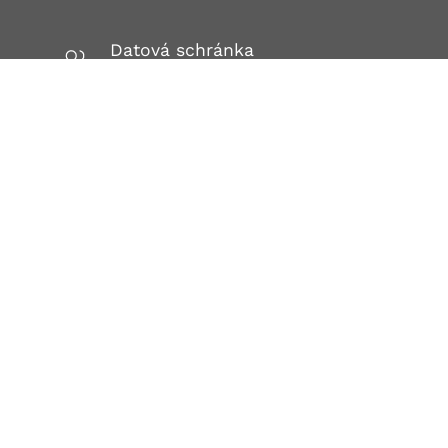
Datová schránka
h9tpjpn
Adresa
Fakultní nemocnice u sv. Anny v Brně
Pekařská 664/53
602 00 BRNO