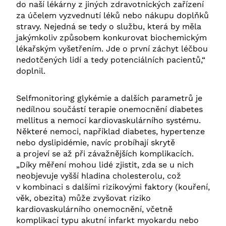
do naší lékárny z jiných zdravotnických zařízení
za účelem vyzvednutí léků nebo nákupu doplňků
stravy. Nejedná se tedy o službu, která by měla
jakýmkoliv způsobem konkurovat biochemickým
lékařským vyšetřením. Jde o první záchyt léčbou
nedotčených lidí a tedy potenciálních pacientů,“
doplnil.
Selfmonitoring glykémie a dalších parametrů je
nedílnou součástí terapie onemocnění diabetes
mellitus a nemocí kardiovaskulárního systému.
Některé nemoci, například diabetes, hypertenze
nebo dyslipidémie, navíc probíhají skrytě
a projeví se až při závažnějších komplikacích.
„Díky měření mohou lidé zjistit, zda se u nich
neobjevuje vyšší hladina cholesterolu, což
v kombinaci s dalšími rizikovými faktory (kouření,
věk, obezita) může zvyšovat riziko
kardiovaskulárního onemocnění, včetně
komplikací typu akutní infarkt myokardu nebo