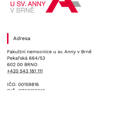
Adresa
Fakultní nemocnice u sv. Anny v Brně
Pekařská 664/53
602 00 BRNO
+420 543 181 111
IČO: 00159816
DIČ: CZ00159816
Důležité odkazy