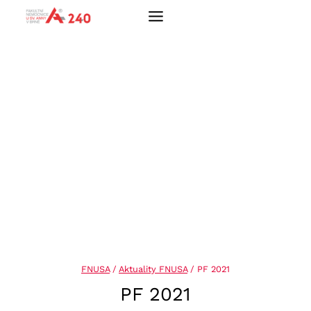
Přeskočit
na
obsah
FNUSA
/
Aktuality FNUSA
/
PF 2021
PF 2021