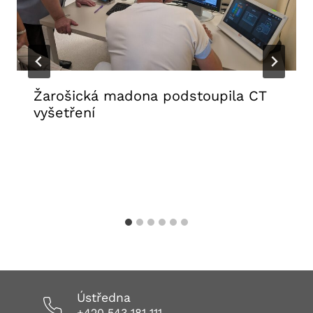
Žarošická madona podstoupila CT
vyšetření
31. 7. 2026
Aktuality FNUSA
,
Tiskové zprávy
Ústředna
+420 543 181 111