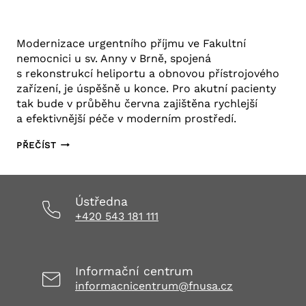
26. 5. 2025
Aktuality FNUSA
,
Tiskové zprávy
Modernizace urgentního příjmu ve Fakultní
nemocnici u sv. Anny v Brně, spojená
s rekonstrukcí heliportu a obnovou přístrojového
zařízení, je úspěšně u konce. Pro akutní pacienty
tak bude v průběhu června zajištěna rychlejší
a efektivnější péče v moderním prostředí.
NOVÝ
PŘEČÍST
URGENTNÍ
PROVOZ
ZEFEKTIVNÍ
Ústředna
AKUTNÍ
+420 543 181 111
PÉČI
VE
FAKULTNÍ
NEMOCNICI
Informační centrum
U SV.
informacnicentrum@fnusa.cz
ANNY