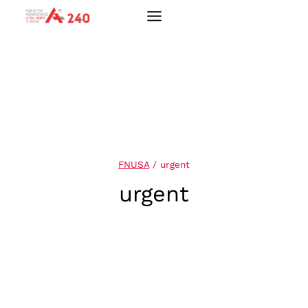
Přeskočit
na
obsah
FNUSA
/
urgent
urgent