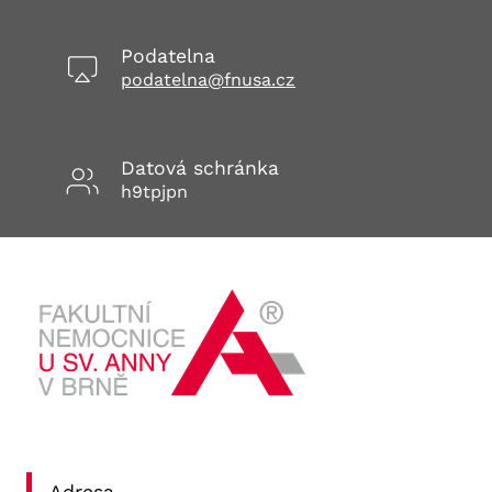
V BRNĚ
Podatelna
podatelna@fnusa.cz
Datová schránka
h9tpjpn
Adresa