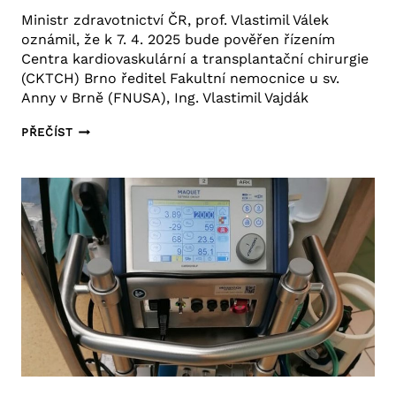
Ministr zdravotnictví ČR, prof. Vlastimil Válek
oznámil, že k 7. 4. 2025 bude pověřen řízením
Centra kardiovaskulární a transplantační chirurgie
(CKTCH) Brno ředitel Fakultní nemocnice u sv.
Anny v Brně (FNUSA), Ing. Vlastimil Vajdák
ŘEDITEL
PŘEČÍST
FNUSA
VLASTIMIL
VAJDÁK
POVEDE
CKTCH