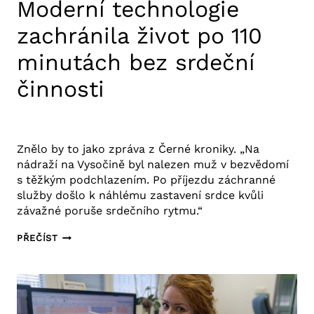
Moderní technologie
zachránila život po 110
minutách bez srdeční
činnosti
21. 3. 2025
Aktuality FNUSA
,
Tiskové zprávy
Znělo by to jako zpráva z Černé kroniky. „Na
nádraží na Vysočině byl nalezen muž v bezvědomí
s těžkým podchlazením. Po příjezdu záchranné
služby došlo k náhlému zastavení srdce kvůli
závažné poruše srdečního rytmu.“
MODERNÍ
PŘEČÍST
TECHNOLOGIE
ZACHRÁNILA
ŽIVOT
PO
110