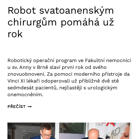
Robot svatoanenským
chirurgům pomáhá už
rok
29. 5. 2025
Aktuality FNUSA
,
Tiskové zprávy
Robotický operační program ve Fakultní nemocnici
u sv. Anny v Brně slaví první rok od svého
znovuobnovení. Za pomoci moderního přístroje da
Vinci Xi lékaři odoperovali už přibližně dvě stě
sedmdesát pacientů, nejčastěji s urologickým
onemocněním.
ROBOT
PŘEČÍST
SVATOANENSKÝM
CHIRURGŮM
POMÁHÁ
UŽ