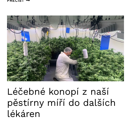
PŘEČÍST
SV.
ANNY
MÁ
NOVOU
VÝZDOBU.
NEMOCNÝM
MÁ
PŘINÉST
NADĚJI
Léčebné konopí z naší
pěstírny míří do dalších
lékáren
16. 4. 2025
Aktuality FNUSA
,
Tiskové zprávy