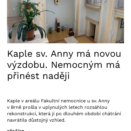
JAK
OŠETŘIT
AMPUTOVANÝ
PRST
Kaple sv. Anny má novou
výzdobu. Nemocným má
přinést naději
19. 4. 2025
Aktuality FNUSA
,
Tiskové zprávy
Kaple v areálu Fakultní nemocnice u sv. Anny
v Brně prošla v uplynulých letech rozsáhlou
rekonstrukcí, která jí po dlouhém období chátrání
navrátila důstojný vzhled.
KAPLE