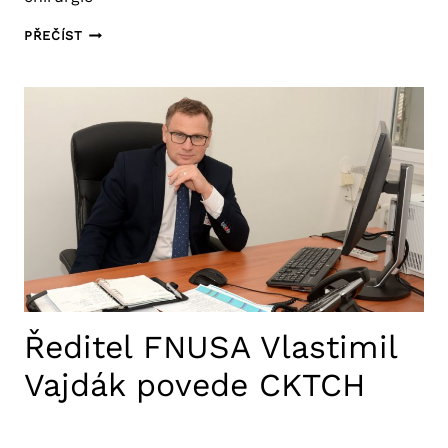
PLASTIČTÍ
PŘEČÍST
CHIRURGOVÉ
FNUSA
ÚSPĚŠNĚ
DOKONČILI
REKONSTRUKCI
NOSU
PO
TOTÁLNÍ
ZTRÁTĚ
Ředitel FNUSA Vlastimil
Vajdák povede CKTCH
31. 3. 2025
Aktuality FNUSA
,
Tiskové zprávy