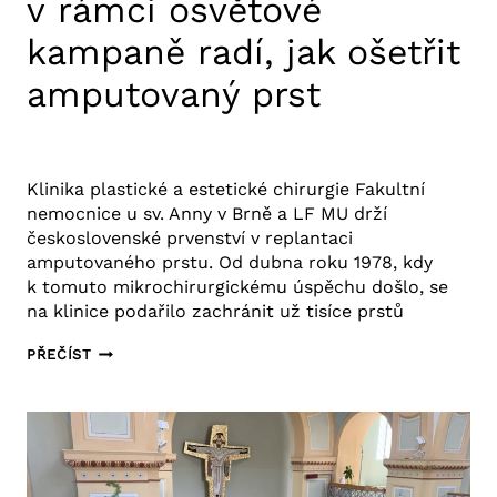
v rámci osvětové
kampaně radí, jak ošetřit
amputovaný prst
13. 5. 2025
Aktuality FNUSA
,
Tiskové zprávy
Klinika plastické a estetické chirurgie Fakultní
nemocnice u sv. Anny v Brně a LF MU drží
československé prvenství v replantaci
amputovaného prstu. Od dubna roku 1978, kdy
k tomuto mikrochirurgickému úspěchu došlo, se
na klinice podařilo zachránit už tisíce prstů
PLASTIČTÍ
PŘEČÍST
CHIRURGOVÉ
V RÁMCI
OSVĚTOVÉ
KAMPANĚ
RADÍ,