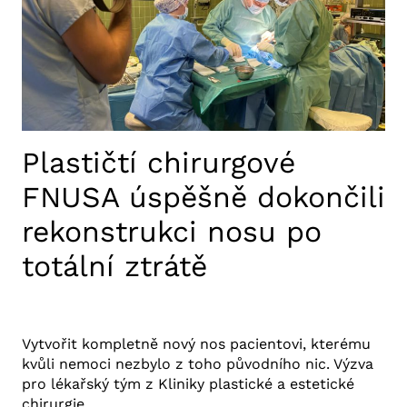
ADAPTIVNÍ
HLUBOKÁ
MOZKOVÁ
STIMULACE
Plastičtí chirurgové
FNUSA úspěšně dokončili
rekonstrukci nosu po
totální ztrátě
31. 3. 2025
Aktuality FNUSA
,
Tiskové zprávy
Vytvořit kompletně nový nos pacientovi, kterému
kvůli nemoci nezbylo z toho původního nic. Výzva
pro lékařský tým z Kliniky plastické a estetické
chirurgie