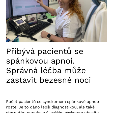
MINUTÁCH
BEZ
SRDEČNÍ
ČINNOSTI
Přibývá pacientů se
spánkovou apnoí.
Správná léčba může
zastavit bezesné noci
21. 3. 2025
Aktuality FNUSA
,
Tiskové zprávy
Počet pacientů se syndromem spánkové apnoe
roste. Je to dáno lepší diagnostikou, ale také
stárnutím populace či vyšším výskytem obezity.