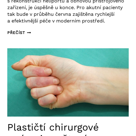
s rekonstrukcí heliportu a obnovou přístrojového
zařízení, je úspěšně u konce. Pro akutní pacienty
tak bude v průběhu června zajištěna rychlejší
a efektivnější péče v moderním prostředí.
NOVÝ
PŘEČÍST
URGENTNÍ
PROVOZ
ZEFEKTIVNÍ
AKUTNÍ
PÉČI
VE
FAKULTNÍ
NEMOCNICI
U SV.
ANNY
V BRNĚ
Plastičtí chirurgové