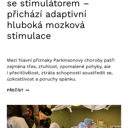
se stimulátorem –
přichází adaptivní
hluboká mozková
stimulace
10. 4. 2025
Aktuality FNUSA
,
Tiskové zprávy
Mezi hlavní příznaky Parkinsonovy choroby patří
zejména třes, ztuhlost, zpomalené pohyby, ale
i přecitlivělost, ztráta schopnosti soustředit se,
úzkostlivost a poruchy spánku.
KDYŽ
PŘEČÍST
MOZEK
SPOLUPRACUJE
SE
STIMULÁTOREM
–
PŘICHÁZÍ