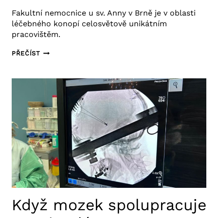
Fakultní nemocnice u sv. Anny v Brně je v oblasti
léčebného konopí celosvětově unikátním
pracovištěm.
LÉČEBNÉ
PŘEČÍST
KONOPÍ
Z NAŠÍ
PĚSTÍRNY
MÍŘÍ
DO
DALŠÍCH
LÉKÁREN
Když mozek spolupracuje