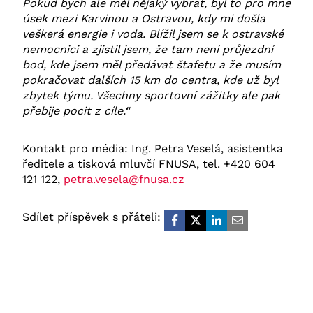
Pokud bych ale měl nějaký vybrat, byl to pro mne
úsek mezi Karvinou a Ostravou, kdy mi došla
veškerá energie i voda. Blížil jsem se k ostravské
nemocnici a zjistil jsem, že tam není průjezdní
bod, kde jsem měl předávat štafetu a že musím
pokračovat dalších 15 km do centra, kde už byl
zbytek týmu. Všechny sportovní zážitky ale pak
přebije pocit z cíle.“
Kontakt pro média: Ing. Petra Veselá, asistentka
ředitele a tisková mluvčí FNUSA, tel. +420 604
121 122,
petra.vesela@fnusa.cz
Sdílet příspěvek s přáteli: