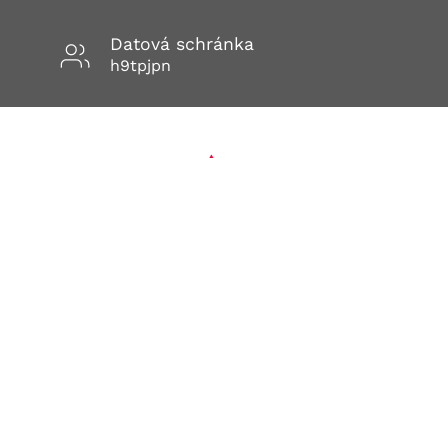
Datová schránka
h9tpjpn
Adresa
Fakultní nemocnice u sv. Anny v Brně
Pekařská 664/53
602 00 BRNO