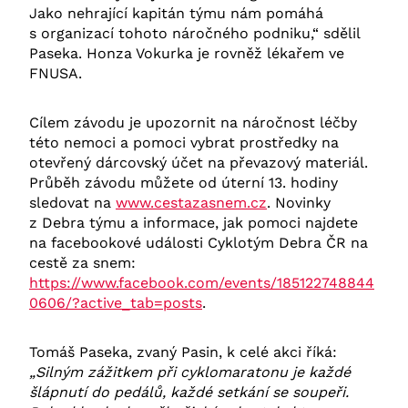
Jako nehrající kapitán týmu nám pomáhá
s organizací tohoto náročného podniku,“ sdělil
Paseka. Honza Vokurka je rovněž lékařem ve
FNUSA.
Cílem závodu je upozornit na náročnost léčby
této nemoci a pomoci vybrat prostředky na
otevřený dárcovský účet na převazový materiál.
Průběh závodu můžete od úterní 13. hodiny
sledovat na
www.cestazasnem.cz
. Novinky
z Debra týmu a informace, jak pomoci najdete
na facebookové události Cyklotým Debra ČR na
cestě za snem:
https://www.facebook.com/events/185122748844
0606/?active_tab=posts
.
Tomáš Paseka, zvaný Pasin, k celé akci říká:
„Silným zážitkem při cyklomaratonu je každé
šlápnutí do pedálů, každé setkání se soupeři.