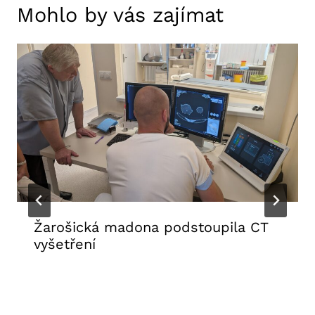
Mohlo by vás zajímat
Žarošická madona podstoupila CT
vyšetření
31. 7. 2026
Aktuality FNUSA
,
Tiskové zprávy