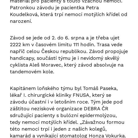
materiál pro pacienty s touto vzácnou nemocí.
Patronkou závodu je pacientka Petra
Koudelková, která trpí nemocí motýlích křídel od
narození.
Závod se jede od 2. do 6. srpna a je třeba ujet
2222 km v časovém limitu 111 hodin. Trasa vede
napříč celou Českou republikou. Závod propojuje
handicapy, součástí týmu je i nevidomý skvělý
cyklista Aleš Moravec, který závod absolvuje na
tandemovém kole.
Kapitánem loňského týmu byl Tomáš Paseka,
lékař I. chirurgické kliniky FNUSA, který se
závodu účastní i v letošním roce. Tým jede pod
záštitou neziskové organizace DEBRA ČR
sdružující pacienty s bulózní epidermolýzou,
tedy nemocí motýlích křídel. „Závažnou formou
této nemoci trpí i jeden z našich kolegů,
kamarád a vynikající stomatolog Honza Vokurka.