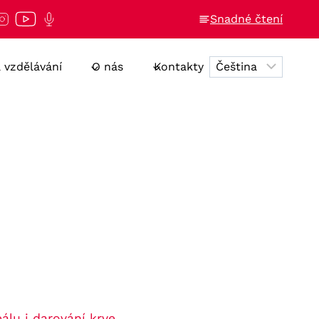
Snadné čtení
a vzdělávání
O nás
Kontakty
álu i darování krve