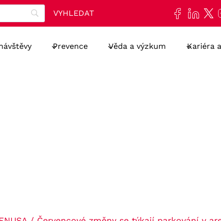
 návštěvy
Prevence
Věda a výzkum
Kariéra 
 FNUSA
/
Červencové změny se týkají parkování v are