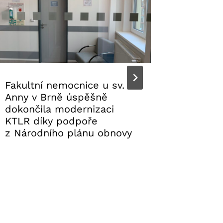
Fakultní nemocnice u sv.
Dovole
Anny v Brně úspěšně
kompli
dokončila modernizaci
cestovn
KTLR díky podpoře
28. 7. 2
z Národního plánu obnovy
29. 7. 2026
Aktuality FNUSA