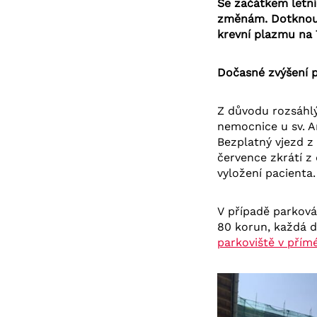
Se začátkem letní
změnám. Dotknou s
krevní plazmu na
Dočasné zvýšení 
Z důvodu rozsáhlý
nemocnice u sv. A
Bezplatný vjezd z
července zkrátí z
vyložení pacienta.
V případě parkován
80 korun, každá d
parkoviště v pří