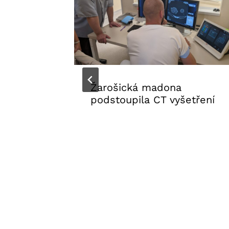
Žarošická madona
podstoupila CT vyšetření
31. 7. 2026
Aktuality FNUSA
,
Tiskové
zprávy