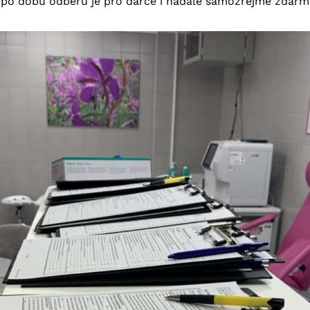
 po dobu odběru je pro dárce i nadále samozřejmě zdarm