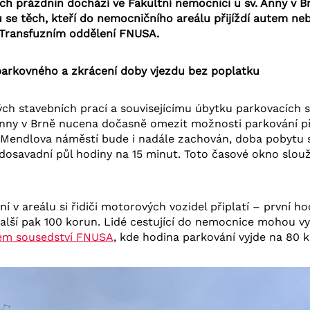
ch prázdnin dochází ve Fakultní nemocnici u sv. Anny v 
e těch, kteří do nemocničního areálu přijíždí autem nebo
 Transfuzním oddělení FNUSA.
parkovného a zkrácení doby vjezdu bez poplatku
ch stavebních prací a souvisejícímu úbytku parkovacích st
nny v Brně nucena dočasně omezit možnosti parkování př
 Mendlova náměstí bude i nadále zachován, doba pobytu s
 dosavadní půl hodiny na 15 minut. Toto časové okno slouž
í v areálu si řidiči motorových vozidel připlatí – první ho
alší pak 100 korun. Lidé cestující do nemocnice mohou v
mém sousedství FNUSA
, kde hodina parkování vyjde na 80 