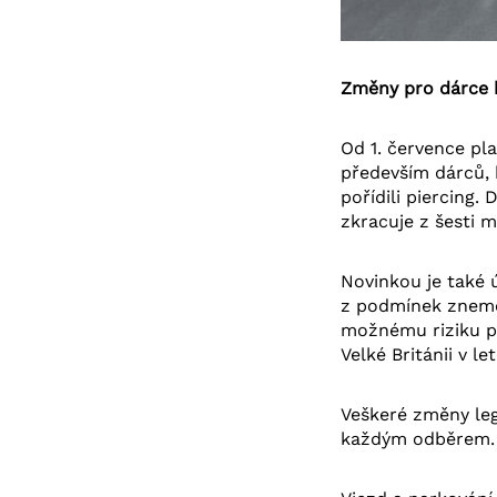
Změny pro dárce k
Od 1. července pla
především dárců, k
pořídili piercing.
zkracuje z šesti m
Novinkou je také 
z podmínek znemož
možnému riziku př
Velké Británii v l
Veškeré změny leg
každým odběrem. 