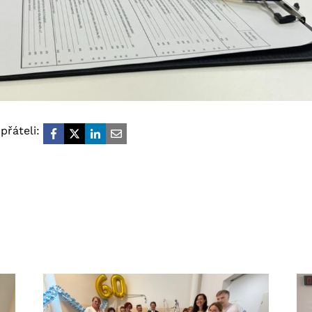
přáteli: