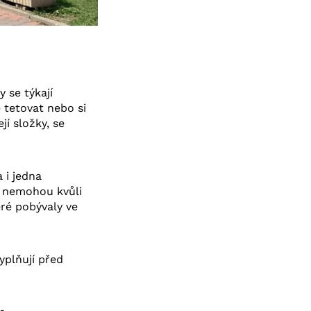
 se týkají
 tetovat nebo si
í složky, se
 i jedna
t nemohou kvůli
ré pobývaly ve
yplňují před