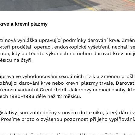
rve a krevní plazmy
tí nová vyhláška upravující podmínky darování krve. Změny
teří prodělali operaci, endoskopické vyšetření, nechali se
 Doba, kdy po těchto výkonech nemohou darovat krev ani jej
ěsíců na čtyři.
úprava ve vyhodnocování sexuálních rizik a změnou prošla
ňující darování krve nebo krevní plazmy trvale. Darova
enosu variantní Creutzfeldt-Jakobovy nemoci osoby, kte
etech 1980–1996 déle než 12 měsíců.
islativy jsou zohledněny v novém dotazníku, který dárci v
Prosíme proto o zvýšenou pozornost při jeho vyplňování.