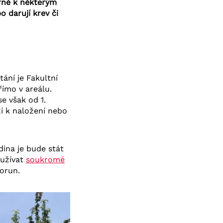
Brně k některým
 darují krev či
ání je Fakultní
ímo v areálu.
e však od 1.
í k naložení nebo
dina je bude stát
yužívat
soukromé
korun.