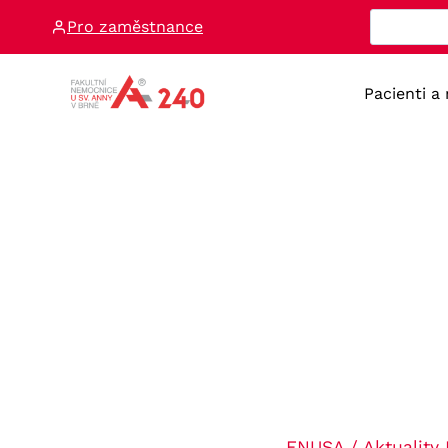
Přeskočit
Pro zaměstnance
na
obsah
Pacienti a
FNUSA
/
Aktuality