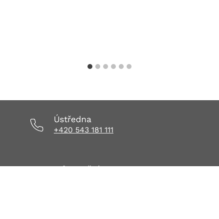
31. 7. 2026
Aktuality FNUSA
,
Tiskové zprávy
Ústředna
+420 543 181 111
Informační centrum
informacnicentrum@fnusa.cz