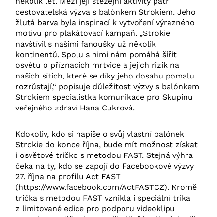
několik let. Mezi její stěžejní aktivity patří
cestovatelská výzva s balónkem Strokiem. Jeho
žlutá barva byla inspirací k vytvoření výrazného
motivu pro plakátovací kampaň. „Strokie
navštívil s našimi fanoušky už několik
kontinentů. Spolu s nimi nám pomáhá šířit
osvětu o příznacích mrtvice a jejích rizik na
našich sítích, které se díky jeho dosahu pomalu
rozrůstají,“ popisuje důležitost výzvy s balónkem
Strokiem specialistka komunikace pro Skupinu
veřejného zdraví Hana Cukrová.
Kdokoliv, kdo si napíše o svůj vlastní balónek
Strokie do konce října, bude mít možnost získat
i osvětové tričko s metodou FAST. Stejná výhra
čeká na ty, kdo se zapojí do Facebookové výzvy
27. října na profilu Act FAST
(https://www.facebook.com/ActFASTCZ). Kromě
trička s metodou FAST vznikla i speciální trika
z limitované edice pro podporu videoklipu