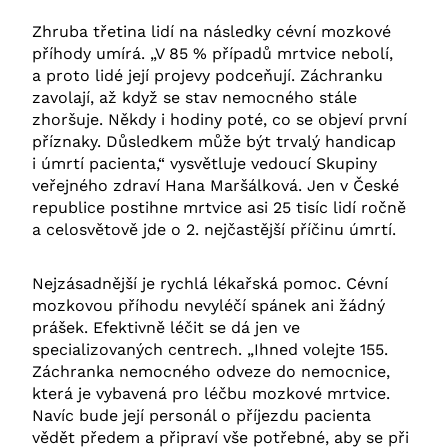
Zhruba třetina lidí na následky cévní mozkové
příhody umírá. „V 85 % případů mrtvice nebolí,
a proto lidé její projevy podceňují. Záchranku
zavolají, až když se stav nemocného stále
zhoršuje. Někdy i hodiny poté, co se objeví první
příznaky. Důsledkem může být trvalý handicap
i úmrtí pacienta,“ vysvětluje vedoucí Skupiny
veřejného zdraví Hana Maršálková. Jen v České
republice postihne mrtvice asi 25 tisíc lidí ročně
a celosvětově jde o 2. nejčastější příčinu úmrtí.
Nejzásadnější je rychlá lékařská pomoc. Cévní
mozkovou příhodu nevyléčí spánek ani žádný
prášek. Efektivně léčit se dá jen ve
specializovaných centrech. „Ihned volejte 155.
Záchranka nemocného odveze do nemocnice,
která je vybavená pro léčbu mozkové mrtvice.
Navíc bude její personál o příjezdu pacienta
vědět předem a připraví vše potřebné, aby se při