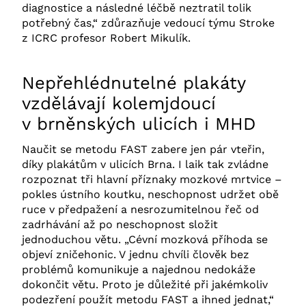
diagnostice a následné léčbě neztratil tolik
potřebný čas,“ zdůrazňuje vedoucí týmu Stroke
z ICRC profesor Robert Mikulík.
Nepřehlédnutelné plakáty
vzdělávají kolemjdoucí
v brněnských ulicích i MHD
Naučit se metodu FAST zabere jen pár vteřin,
díky plakátům v ulicích Brna. I laik tak zvládne
rozpoznat tři hlavní příznaky mozkové mrtvice –
pokles ústního koutku, neschopnost udržet obě
ruce v předpažení a nesrozumitelnou řeč od
zadrhávání až po neschopnost složit
jednoduchou větu. „Cévní mozková příhoda se
objeví zničehonic. V jednu chvíli člověk bez
problémů komunikuje a najednou nedokáže
dokončit větu. Proto je důležité při jakémkoliv
podezření použít metodu FAST a ihned jednat,“