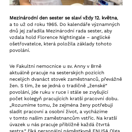
Mezinárodní den sester se slaví vždy 12. května
,
a to už od roku 1965. Do kalendáře významných
dnů jej zařadila Mezinárodní rada sester, aby
vzdala hold Florence Nightingale – anglické
ošetřovatelce, která položila základy tohoto
povolání.
Ve Fakultní nemocnice u sv. Anny v Brně
aktuálně pracuje na sesterských pozicích
necelých dvanáct stovek zaměstnanců, převážně
žen. S tím, že se jedná o tradičně „ženské“
povolání, jde ruku v ruce i stále se zvyšující
počet kolegyň pracujících kratší pracovní dobu.
„Rozumíme tomu, že zejména ženy potřebují
sladit pracovní a osobní život, a vycházíme
v tomto našim zaměstnancům vstříc. Na kratší
úvazek u nás pracuje přibližně každá čtvrtá
sestra,“ říká personální náměstkyně FNUSA Olga