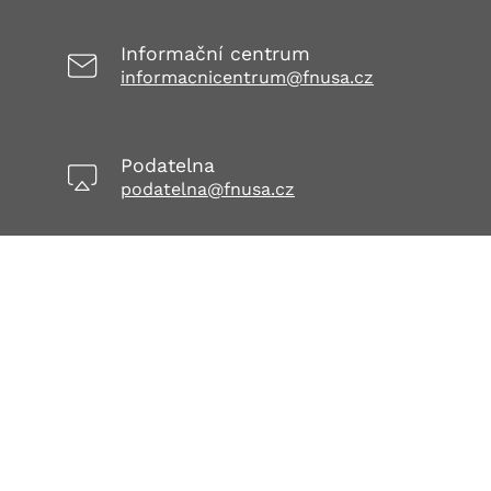
Informační centrum
informacnicentrum@fnusa.cz
Podatelna
podatelna@fnusa.cz
Datová schránka
h9tpjpn