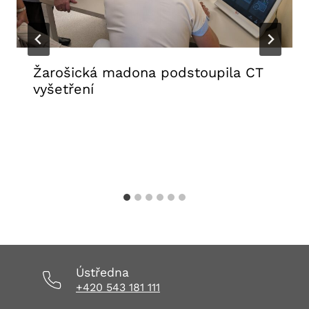
Žarošická madona podstoupila CT
vyšetření
31. 7. 2026
Aktuality FNUSA
,
Tiskové zprávy
Ústředna
+420 543 181 111