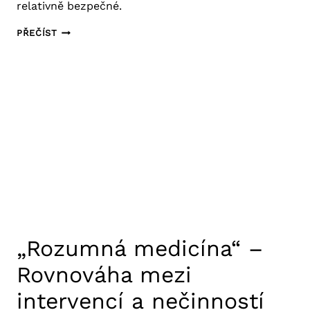
relativně bezpečné.
FAKTORY
PŘEČÍST
OVLIVŇUJÍCÍ
PRAVDĚPODOBNOST
NAKAŽENÍ
NEMOCÍ
COVID-
19
„Rozumná medicína“ –
Rovnováha mezi
intervencí a nečinností