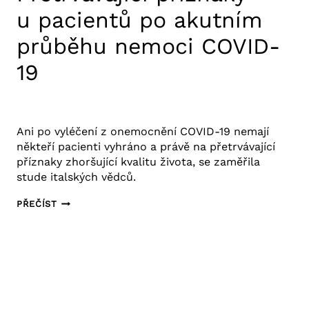
u pacientů po akutním
průběhu nemoci COVID-
19
28. 12. 2020
Výzkum COVID-19
Ani po vyléčení z onemocnění COVID-19 nemají
někteří pacienti vyhráno a právě na přetrvávající
příznaky zhoršující kvalitu života, se zaměřila
stude italských vědců.
PŘETRVÁVAJÍCÍ
PŘEČÍST
PŘÍZNAKY
U PACIENTŮ
PO
AKUTNÍM
PRŮBĚHU
NEMOCI
COVID-