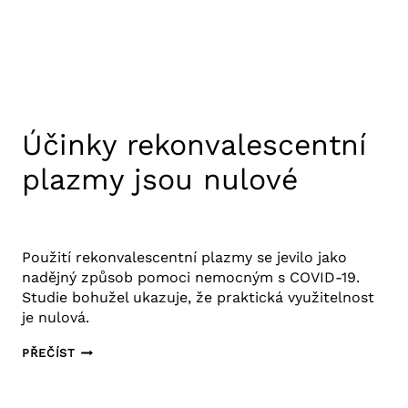
19
Účinky rekonvalescentní
plazmy jsou nulové
17. 12. 2020
Výzkum COVID-19
Použití rekonvalescentní plazmy se jevilo jako
nadějný způsob pomoci nemocným s COVID-19.
Studie bohužel ukazuje, že praktická využitelnost
je nulová.
ÚČINKY
PŘEČÍST
REKONVALESCENTNÍ
PLAZMY