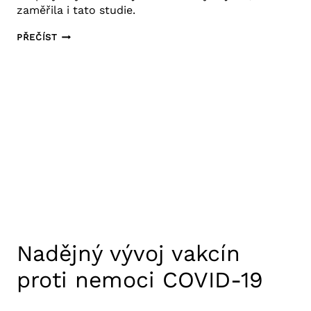
zaměřila i tato studie.
DOPAD
PŘEČÍST
NEMOCI
COVID-
19
NA
PSYCHICKÉ
ZDRAVÍ
Nadějný vývoj vakcín
proti nemoci COVID-19