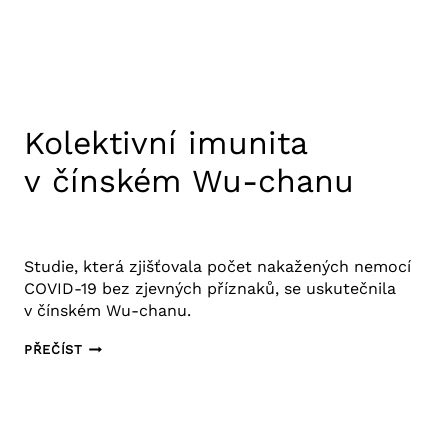
Kolektivní imunita
v čínském Wu-chanu
18. 11. 2020
Výzkum COVID-19
Studie, která zjišťovala počet nakažených nemocí
COVID-19 bez zjevných příznaků, se uskutečnila
v čínském Wu-chanu.
KOLEKTIVNÍ
PŘEČÍST
IMUNITA
V ČÍNSKÉM
WU-
CHANU