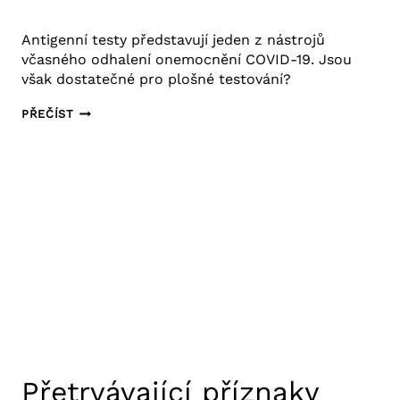
5. 1. 2021
Výzkum COVID-19
Antigenní testy představují jeden z nástrojů
včasného odhalení onemocnění COVID-19. Jsou
však dostatečné pro plošné testování?
ANTIGENNÍ
PŘEČÍST
TESTOVÁNÍ
COVID-
19
Přetrvávající příznaky