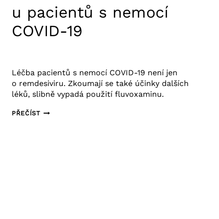
u pacientů s nemocí
COVID-19
24. 11. 2020
Výzkum COVID-19
Léčba pacientů s nemocí COVID-19 není jen
o remdesiviru. Zkoumají se také účinky dalších
léků, slibně vypadá použití fluvoxaminu.
POUŽITÍ
PŘEČÍST
LÉKU
FLUVOXAMIN
U PACIENTŮ
S NEMOCÍ
COVID-
19