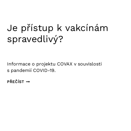
Je přístup k vakcínám
spravedlivý?
23. 11. 2020
Výzkum COVID-19
Informace o projektu COVAX v souvislosti
s pandemií COVID-19.
JE
PŘEČÍST
PŘÍSTUP
K VAKCÍNÁM
SPRAVEDLIVÝ?