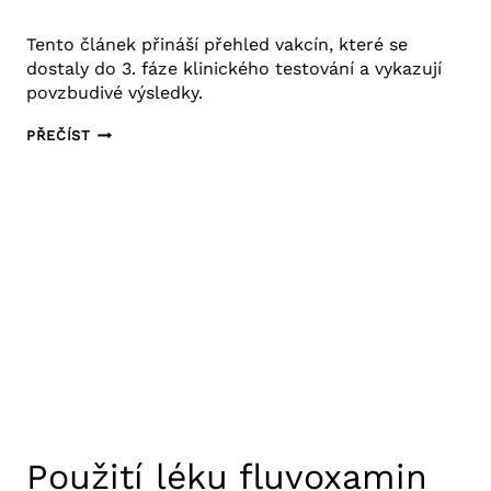
8. 12. 2020
Výzkum COVID-19
Tento článek přináší přehled vakcín, které se
dostaly do 3. fáze klinického testování a vykazují
povzbudivé výsledky.
NADĚJNÝ
PŘEČÍST
VÝVOJ
VAKCÍN
PROTI
NEMOCI
COVID-
19
Použití léku fluvoxamin